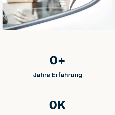
0
+
Jahre Erfahrung
0
K