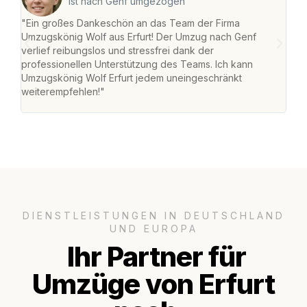
ist nach Genf umgezogen
"Ein großes Dankeschön an das Team der Firma
"Die
Umzugskönig Wolf aus Erfurt! Der Umzug nach Genf
Ret
verlief reibungslos und stressfrei dank der
war 
professionellen Unterstützung des Teams. Ich kann
mein
Umzugskönig Wolf Erfurt jedem uneingeschränkt
mein
weiterempfehlen!"
groß
DIENSTLEISTUNGEN IN DEUTSCHLAND
UND EUROPA
Ihr Partner für
Umzüge von Erfurt