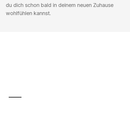
du dich schon bald in deinem neuen Zuhause
wohlfühlen kannst.
UMZUGSKÖNIG WOLF ERFURT
Ihr Umzug oder
Transport
Sparen Sie bis zu 100€ bei Anfrage
Abwicklung innerhalb von 24 Stunden