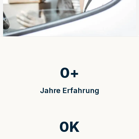
0
+
Jahre Erfahrung
0
K