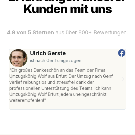
Kunden mit uns
4.9 von 5 Sternen
aus über 800+ Bewertungen.
Ulrich Gerste
ist nach Genf umgezogen
"Ein großes Dankeschön an das Team der Firma
"Die
Umzugskönig Wolf aus Erfurt! Der Umzug nach Genf
Ret
verlief reibungslos und stressfrei dank der
war 
professionellen Unterstützung des Teams. Ich kann
mein
Umzugskönig Wolf Erfurt jedem uneingeschränkt
mein
weiterempfehlen!"
groß