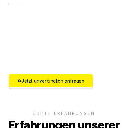
Sparen Sie bis zu 100€ bei Anfrage
Abwicklung innerhalb von 24 Stunden
Versichert bis zu 7.500€
Ggf. komplette Zollabwicklung inklusive
Umfassender Kundensupport aus Erfurt
Jetzt unverbindlich anfragen
ECHTE ERFAHRUNGEN
Erfahrungen unserer