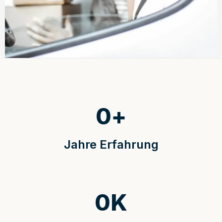
0
+
Jahre Erfahrung
0
K