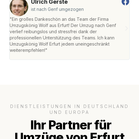
Ulrich Gerste
ist nach Genf umgezogen
"Ein großes Dankeschön an das Team der Firma
"Die
Umzugskönig Wolf aus Erfurt! Der Umzug nach Genf
Ret
verlief reibungslos und stressfrei dank der
war 
professionellen Unterstützung des Teams. Ich kann
mein
Umzugskönig Wolf Erfurt jedem uneingeschränkt
mein
weiterempfehlen!"
groß
DIENSTLEISTUNGEN IN DEUTSCHLAND
UND EUROPA
Ihr Partner für
Umzüge von Erfurt