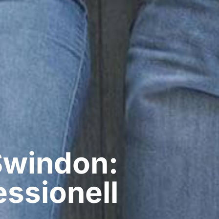
Swindon:
ssionell​