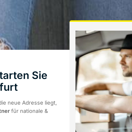
arten Sie
furt
ie neue Adresse liegt,
tner
für nationale &