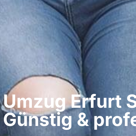
Umzug Erfurt​ 
Günstig & profe