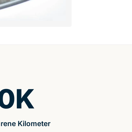
0
K
rene Kilometer