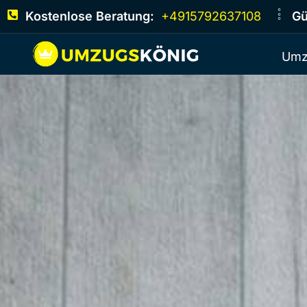
Kostenlose Beratung:
+4915792637108
Gü
Umz