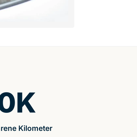
0
K
rene Kilometer