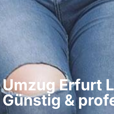
Umzug Erfurt​ L
Günstig & profe