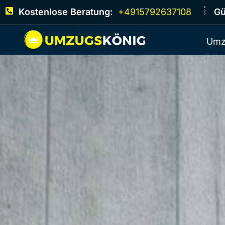
Kostenlose Beratung:
+4915792637108
Gü
Umz