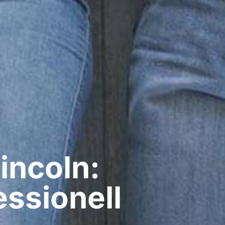
incoln:
ssionell​