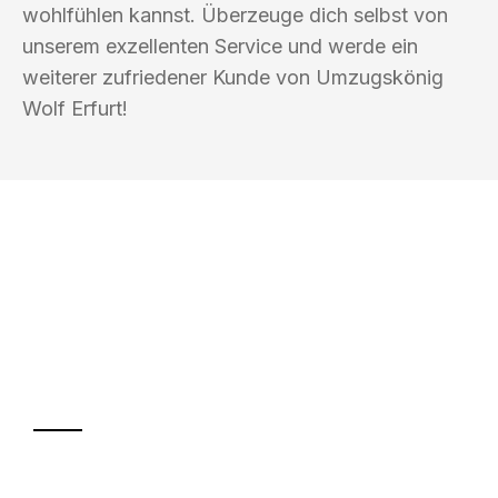
wohlfühlen kannst. Überzeuge dich selbst von
unserem exzellenten Service und werde ein
weiterer zufriedener Kunde von Umzugskönig
Wolf Erfurt!
UMZUGSKÖNIG WOLF ERFURT
Ihr Umzug oder
Transport
Sparen Sie bis zu 100€ bei Anfrage