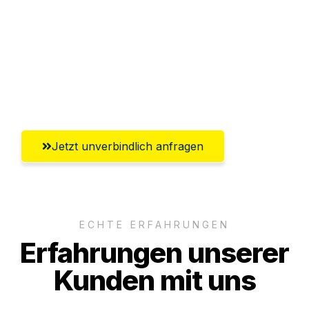
Abwicklung innerhalb von 24 Stunden
Versichert bis zu 7.500€
Ggf. komplette Zollabwicklung inklusive
Umfassender Kundensupport aus Erfurt
Jetzt unverbindlich anfragen
ECHTE ERFAHRUNGEN
Erfahrungen unserer
Kunden mit uns