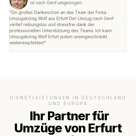
ist nach Genf umgezogen
"Ein großes Dankeschön an das Team der Firma
"Die
Umzugskönig Wolf aus Erfurt! Der Umzug nach Genf
Ret
verlief reibungslos und stressfrei dank der
war 
professionellen Unterstützung des Teams. Ich kann
mein
Umzugskönig Wolf Erfurt jedem uneingeschränkt
mein
weiterempfehlen!"
groß
DIENSTLEISTUNGEN IN DEUTSCHLAND
UND EUROPA
Ihr Partner für
Umzüge von Erfurt