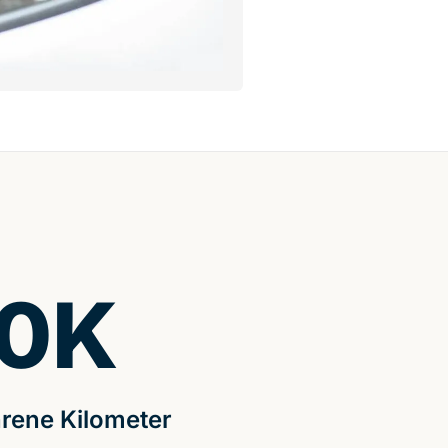
0
K
rene Kilometer