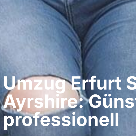
Umzug Erfurt​ 
Ayrshire: Güns
professionell​