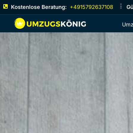
Kostenlose Beratung:
+4915792637108
Gü
Umz