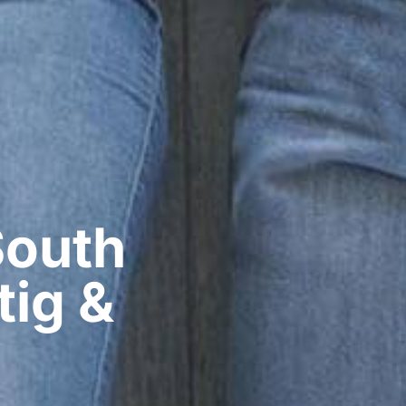
South
tig &