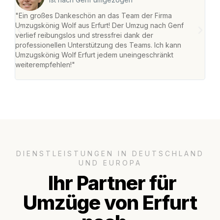
"Ein großes Dankeschön an das Team der Firma
"Die
Umzugskönig Wolf aus Erfurt! Der Umzug nach Genf
Ret
verlief reibungslos und stressfrei dank der
war 
professionellen Unterstützung des Teams. Ich kann
mein
Umzugskönig Wolf Erfurt jedem uneingeschränkt
mein
weiterempfehlen!"
groß
DIENSTLEISTUNGEN IN DEUTSCHLAND
UND EUROPA
Ihr Partner für
Umzüge von Erfurt