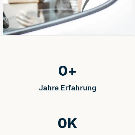
0
+
Jahre Erfahrung
0
K