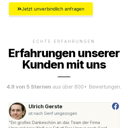
Jetzt unverbindlich anfragen
ECHTE ERFAHRUNGEN
Erfahrungen unserer
Kunden mit uns
4.9 von 5 Sternen
aus über 800+ Bewertungen.
Ulrich Gerste
ist nach Genf umgezogen
"Ein großes Dankeschön an das Team der Firma
"Die