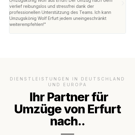
Umzugskönig Wolf aus Erfurt! Der Umzug nach Genf
Ret
verlief reibungslos und stressfrei dank der
war 
professionellen Unterstützung des Teams. Ich kann
mein
Umzugskönig Wolf Erfurt jedem uneingeschränkt
mein
weiterempfehlen!"
groß
DIENSTLEISTUNGEN IN DEUTSCHLAND
UND EUROPA
Ihr Partner für
Umzüge von Erfurt
nach..